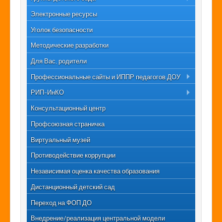
Первая младшая группа "Солнышко"
Электронные ресурсы
Первая младшая группа "Колобок"
Уголок безопасности
Вторая младшая группа "Дюймовочка"
Методические разработки
Вторая младшая группа "Радость"
Для Вас, родители
Средняя группа "Теремок"
Профессиональные сайты и ИППР педагогов ДОУ
Средняя группа "Чебурашка"
ИППР педагогов
РИП-ИнКО
Старшая группа "Ягодки"
Профессиональные сайты педагогов ДОУ
Технические задания
Консультационный центр
Старшая группа "Цыплята"
Деятельность команды РИП-ИнКО
Подготовительная группа "Белочки"
Профсоюзная страничка
Подготовительная группа "Непоседы"
Виртуальный музей
Подготовительная группа "Родничок"
Противодействие коррупции
Подготовительная группа "Мальвина"
Независимая оценка качества образования
Дистанционный детский сад
Переход на ФОП ДО
Внедрение/реализация центральной модели