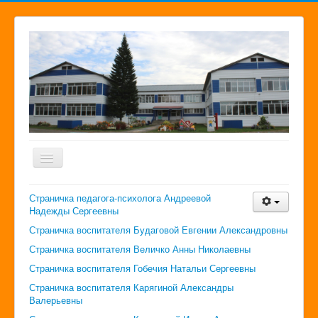
Главная страница
Страничка педагога-психолога Андреевой
Надежды Сергеевны
Сведения об образовательной организации
Страничка воспитателя Будаговой Евгении Александровны
Новости
Страничка воспитателя Величко Анны Николаевны
Карта сайта
Страничка воспитателя Гобечия Натальи Сергеевны
Страничка воспитателя Карягиной Александры
Поиск
Валерьевны
Гостевая книга