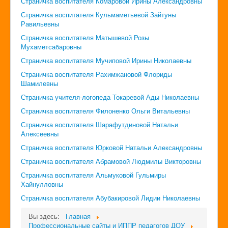
Страничка воспитателя Комаровой Ирины Александровны
Страничка воспитателя Кульмаметьевой Зайтуны
Равильевны
Страничка воспитателя Матышевой Розы
Мухаметсабаровны
Страничка воспитателя Мучиповой Ирины Николаевны
Страничка воспитателя Рахимжановой Флориды
Шамилевны
Страничка учителя-логопеда Токаревой Ады Николаевны
Страничка воспитателя Филоненко Ольги Витальевны
Страничка воспитателя Шарафутдиновой Натальи
Алексеевны
Страничка воспитателя Юрковой Натальи Александровны
Страничка воспитателя Абрамовой Людмилы Викторовны
Страничка воспитателя Альмуковой Гульмиры
Хайнулловны
Страничка воспитателя Абубакировой Лидии Николаевны
Вы здесь:
Главная
Профессиональные сайты и ИППР педагогов ДОУ