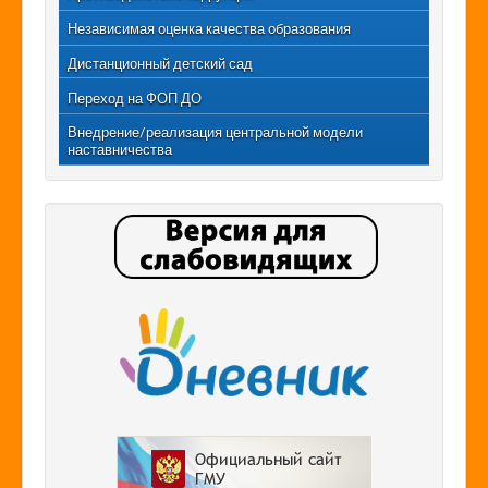
Независимая оценка качества образования
Дистанционный детский сад
Переход на ФОП ДО
Внедрение/реализация центральной модели
наставничества